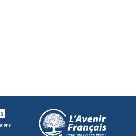
ns
ations