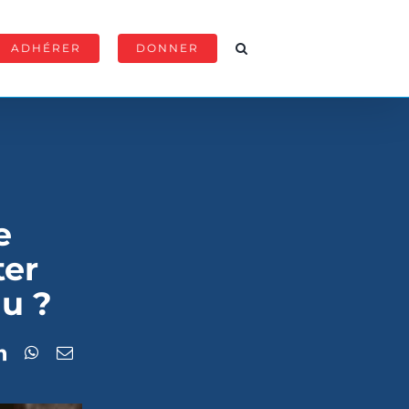
ADHÉRER
DONNER
e
ter
au ?