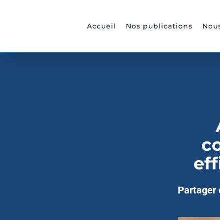
Passer
au
Accueil
Nos publications
Nous
contenu
c
ef
Partager c