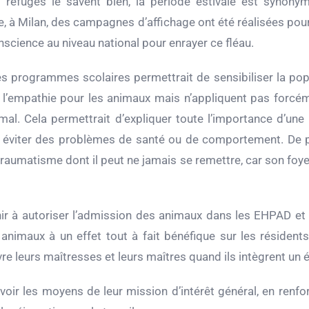
 et refuges le savent bien, la période estivale est syno
e, à Milan, des campagnes d’affichage ont été réalisées pour 
science au niveau national pour enrayer ce fléau.
es programmes scolaires permettrait de sensibiliser la pop
e l’empathie pour les animaux mais n’appliquent pas forcém
mal. Cela permettrait d’expliquer toute l’importance d’un
r éviter des problèmes de santé ou de comportement. De plus
traumatisme dont il peut ne jamais se remettre, car son foyer
chir à autoriser l’admission des animaux dans les EHPAD e
nimaux à un effet tout à fait bénéfique sur les résiden
e leurs maîtresses et leurs maîtres quand ils intègrent un 
à avoir les moyens de leur mission d’intérêt général, en renf