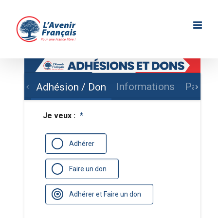
Passer
au
contenu
Informations
Paieme
Adhésion / Don
Je veux :
*
Adhérer
Faire un don
Adhérer et Faire un don