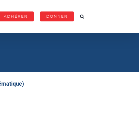
ADHÉRER
DONNER
hématique)