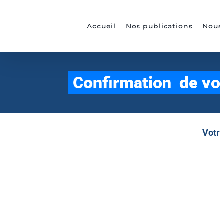
Passer
au
Accueil
Nos publications
Nous
contenu
Confirmation de v
Votr