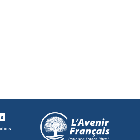
ns
ations