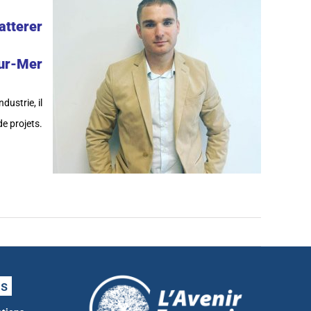
atterer
sur-Mer
dustrie, il
de projets.
ns