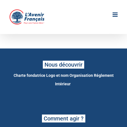
Passer
au
contenu
Nous découvrir
Charte fondatrice
Logo et nom
Organisation
Réglement
Intérieur
Comment agir ?