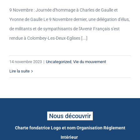
9 Novembre : Journée d'hommage à Charles de Gaulle et
Yvonne de Gaulle Le 9 Novembre dernier, une délégation d'élus,
de militants et de sympathisants de l'Avenir Français s'est
rendue à Colombey-Les-Deux-Eglises [...]
14 novembre 2023
|
Uncategorized
,
Vie du mouvement
Lire la suite
Nous découvrir
Charte fondatrice
Logo et nom
Organisation
Réglement
Intérieur