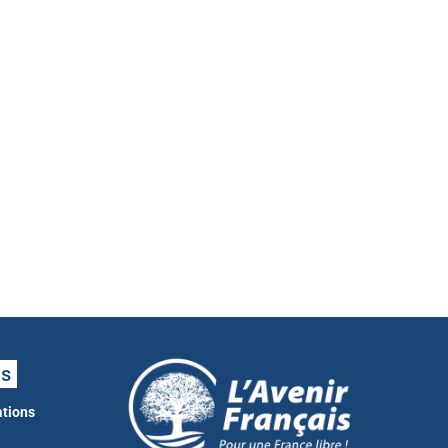
ns
ations