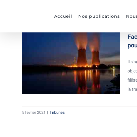
Passer
au
Accueil
Nos publications
Nous
contenu
Fac
pou
Il s’
objec
filiè
la tr
5 février 2021
|
Tribunes