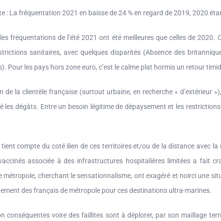
te : La fréquentation 2021 en baisse de 24 % en regard de 2019, 2020 ét
les fréquentations de l’été 2021 ont été meilleures que celles de 2020. 
trictions sanitaires, avec quelques disparités (Absence des britanniques
). Pour les pays hors zone euro, c’est le calme plat hormis un retour timi
n de la clientèle française (surtout urbaine, en recherche « d’extérieur »)
ité les dégâts. Entre un besoin légitime de dépaysement et les restriction
 tient compte du coté ilien de ces territoires et/ou de la distance avec l
accinés associée à des infrastructures hospitalières limitées a fait cra
e métropole, cherchant le sensationnalisme, ont exagéré et noirci une sit
uement des français de métropole pour ces destinations ultra-marines.
n conséquentes voire des faillites sont à déplorer, par son maillage territ