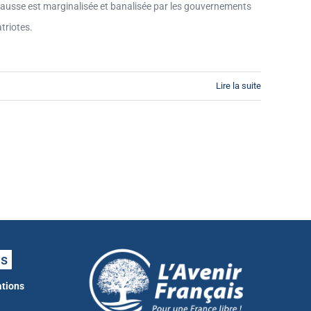
 hausse est marginalisée et banalisée par les gouvernements
triotes.
Lire la suite
ns
ations