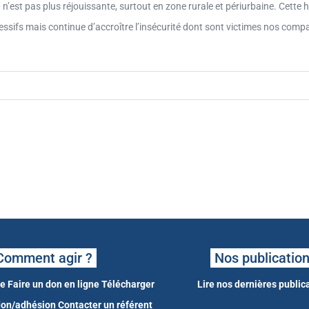
n’est pas plus réjouissante, surtout en zone rurale et périurbaine. Cette
ssifs mais continue d’accroître l’insécurité dont sont victimes nos compa
Comment agir ?
Nos publicatio
ne
Faire un don en ligne
Télécharger
Lire nos dernières public
 don/adhésion
Contacter un référent