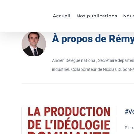
Passer
au
Accueil
Nos publications
Nous
contenu
À propos de
Rémy
Ancien Délégué national, Secrétaire départe
industriel. Collaborateur de Nicolas Dupont
#Ve
Pierr