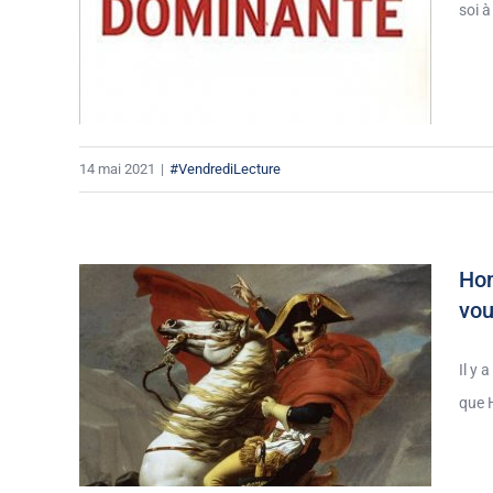
soi à
14 mai 2021
|
#VendrediLecture
Hom
vou
Il y 
que H