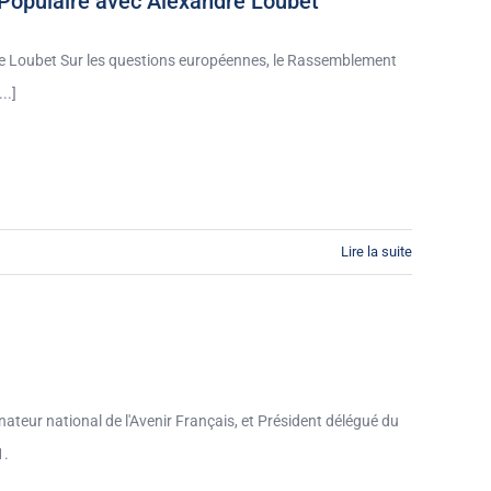
 Populaire avec Alexandre Loubet
re Loubet Sur les questions européennes, le Rassemblement
..]
Lire la suite
ateur national de l'Avenir Français, et Président délégué du
1.