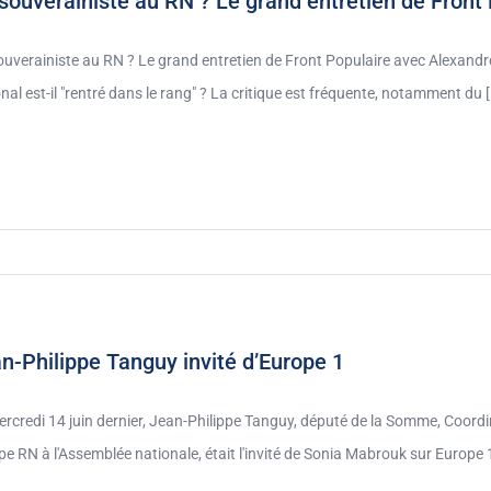
souverainiste au RN ? Le grand entretien de Front
ouverainiste au RN ? Le grand entretien de Front Populaire avec Alexand
nal est-il "rentré dans le rang" ? La critique est fréquente, notamment du [.
n-Philippe Tanguy invité d’Europe 1
rcredi 14 juin dernier, Jean-Philippe Tanguy, député de la Somme, Coordin
e RN à l'Assemblée nationale, était l'invité de Sonia Mabrouk sur Europe 