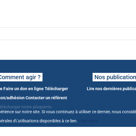
Comment agir ?
Nos publicatio
ne
Faire un don en ligne
Télécharger
Lire nos dernières public
 don/adhésion
Contacter un référent
élécharger notre plaquette
érience sur notre site. Si vous continuez à utiliser ce dernier, nous cons
érales d\'utilisations disponibles à ce
lien
.
View more
© Tous droits réservés 2021 - L'Avenir Français -
Mentions légales et CGU