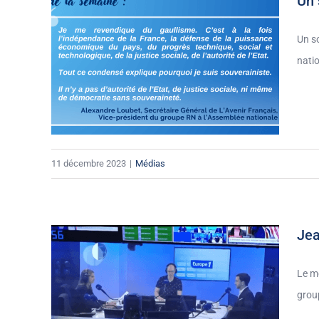
Un 
Un s
natio
11 décembre 2023
|
Médias
Jea
Le me
group