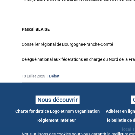
Pascal BLAISE
Conseiller régional de Bourgogne-Franche-Comté
Délégué national aux fédérations en charge du Nord de la Fr
13 juillet 2023
|
Débat
Nous découvrir
Charte fondatrice
Logo et nom
Organisation
Adhérer en lig
Réglement Intérieur
le bulletin de
local
T
Nous utilisons des cookies pour vous garantir la meilleure exp