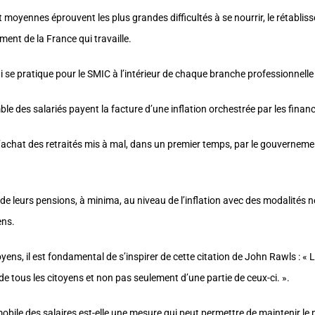
moyennes éprouvent les plus grandes difficultés à se nourrir, le rétablisse
ent de la France qui travaille.
 se pratique pour le SMIC à l’intérieur de chaque branche professionnelle et
ble des salariés payent la facture d’une inflation orchestrée par les finan
’achat des retraités mis à mal, dans un premier temps, par le gouvernemen
e de leurs pensions, à minima, au niveau de l’inflation avec des modalités 
ens.
ens, il est fondamental de s’inspirer de cette citation de John Rawls : « La
 de tous les citoyens et non pas seulement d’une partie de ceux-ci. ».
le mobile des salaires est-elle une mesure qui peut permettre de maintenir l