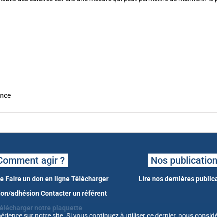
ance
Comment agir ?
Nos publicatio
ne
Faire un don en ligne
Télécharger
Lire nos dernières public
 don/adhésion
Contacter un référent
élécharger notre plaquette
érience sur notre site. Si vous continuez à utiliser ce dernier, nous cons