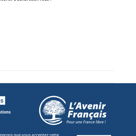
ns
ations
idérerons que vous acceptez cette