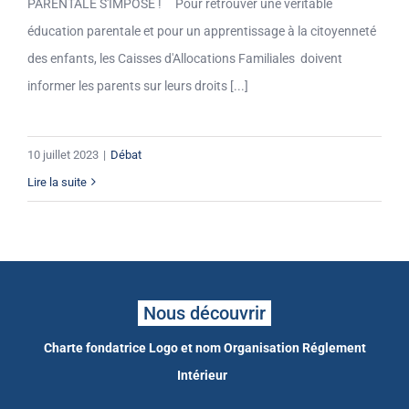
PARENTALE S'IMPOSE ! Pour retrouver une véritable
éducation parentale et pour un apprentissage à la citoyenneté
des enfants, les Caisses d'Allocations Familiales doivent
informer les parents sur leurs droits [...]
10 juillet 2023
|
Débat
Lire la suite
Nous découvrir
Charte fondatrice
Logo et nom
Organisation
Réglement
Intérieur