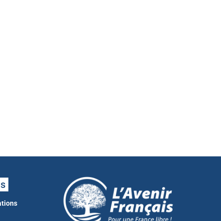
ns
ations