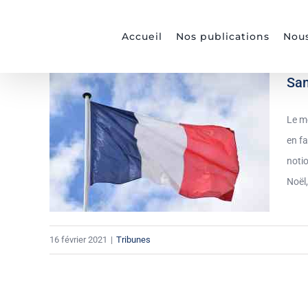
Passer
au
Accueil
Nos publications
Nous
contenu
San
Le mé
en fa
notio
Noël,
16 février 2021
|
Tribunes